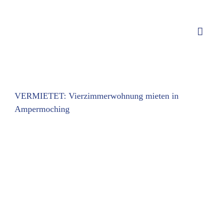
Zum
Inhalt
springen
VERMIETET: Vierzimmerwohnung mieten in
Ampermoching
Zeige
grösseres
Bild