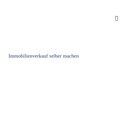
Zum
Inhalt
springen
Immobilienverkauf selber machen
Zeige
grösseres
Bild