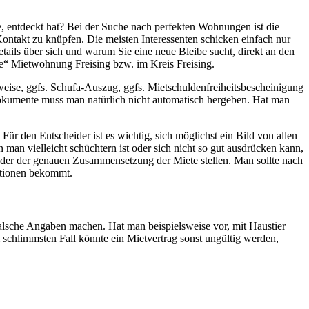
 entdeckt hat? Bei der Suche nach perfekten Wohnungen ist die
Kontakt zu knüpfen. Die meisten Interessenten schicken einfach nur
ails über sich und warum Sie eine neue Bleibe sucht, direkt an den
re“ Mietwohnung Freising bzw. im Kreis Freising.
weise, ggfs. Schufa-Auszug, ggfs. Mietschuldenfreiheitsbescheinigung
Dokumente muss man natürlich nicht automatisch hergeben. Hat man
ür den Entscheider ist es wichtig, sich möglichst ein Bild von allen
an vielleicht schüchtern ist oder sich nicht so gut ausdrücken kann,
der der genauen Zusammensetzung der Miete stellen. Man sollte nach
ationen bekommt.
alsche Angaben machen. Hat man beispielsweise vor, mit Haustier
 schlimmsten Fall könnte ein Mietvertrag sonst ungültig werden,