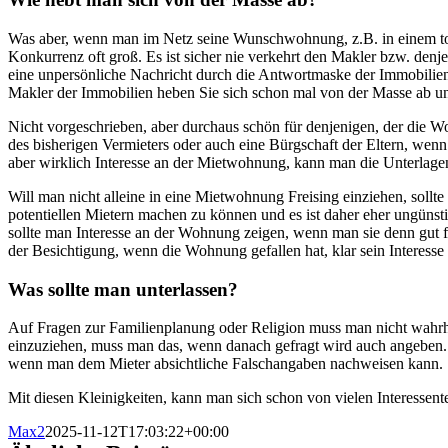
Was aber, wenn man im Netz seine Wunschwohnung, z.B. in einem tol
Konkurrenz oft groß. Es ist sicher nie verkehrt den Makler bzw. denj
eine unpersönliche Nachricht durch die Antwortmaske der Immobilienp
Makler der Immobilien heben Sie sich schon mal von der Masse ab un
Nicht vorgeschrieben, aber durchaus schön für denjenigen, der die W
des bisherigen Vermieters oder auch eine Bürgschaft der Eltern, we
aber wirklich Interesse an der Mietwohnung, kann man die Unterlage
Will man nicht alleine in eine Mietwohnung Freising einziehen, sollte
potentiellen Mietern machen zu können und es ist daher eher ungünst
sollte man Interesse an der Wohnung zeigen, wenn man sie denn gut
der Besichtigung, wenn die Wohnung gefallen hat, klar sein Interes
Was sollte man unterlassen?
Auf Fragen zur Familienplanung oder Religion muss man nicht wahrhe
einzuziehen, muss man das, wenn danach gefragt wird auch angeben. G
wenn man dem Mieter absichtliche Falschangaben nachweisen kann.
Mit diesen Kleinigkeiten, kann man sich schon von vielen Interessent
Max2
2025-11-12T17:03:22+00:00