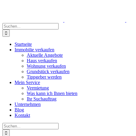
Zum
Inhalt
springen
Suche
nach:
Startseite
Immobilie verkaufen
Aktuelle Angebote
Haus verkaufen
Wohnung verkaufen
Grundstück verkaufen
Tippgeber werden
Mein Service
Vermietung
Was kann ich Ihnen bieten
Ihr Suchauftrag
Unternehmen
Blog
Kontakt
Suche
nach: