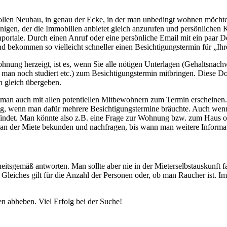
len Neubau, in genau der Ecke, in der man unbedingt wohnen möchte,
enigen, der die Immobilien anbietet gleich anzurufen und persönlichen 
ortale. Durch einen Anruf oder eine persönliche Email mit ein paar Det
d bekommen so vielleicht schneller einen Besichtigungstermin für „Ih
ohnung herzeigt, ist es, wenn Sie alle nötigen Unterlagen (Gehaltsnach
nn man noch studiert etc.) zum Besichtigungstermin mitbringen. Diese 
n gleich übergeben.
 man auch mit allen potentiellen Mitbewohnern zum Termin erscheinen. F
ig, wenn man dafür mehrere Besichtigungstermine bräuchte. Auch wenn m
 findet. Man könnte also z.B. eine Frage zur Wohnung bzw. zum Haus o
se an der Miete bekunden und nachfragen, bis wann man weitere Inform
itsgemäß antworten. Man sollte aber nie in der Mieterselbstauskunft f
leiches gilt für die Anzahl der Personen oder, ob man Raucher ist. Im
en abheben. Viel Erfolg bei der Suche!