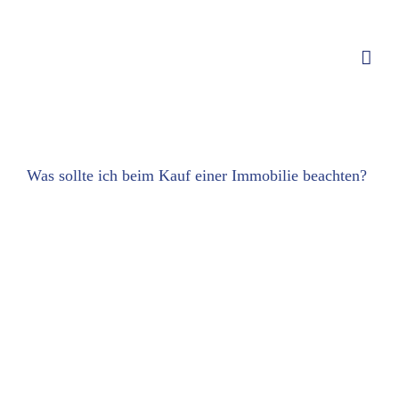
Zum
Inhalt
springen
Was sollte ich beim Kauf einer Immobilie beachten?
Zeige
grösseres
Bild